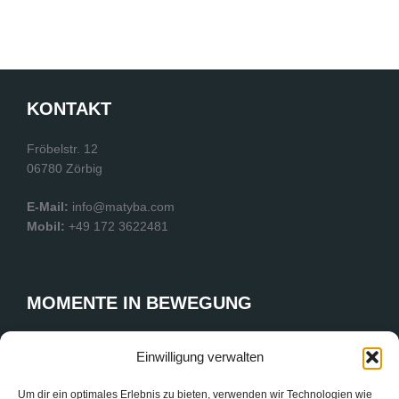
KONTAKT
Fröbelstr. 12
06780 Zörbig
E-Mail:
info@matyba.com
Mobil:
+49 172 3622481
MOMENTE IN BEWEGUNG
Ob auf dem Spielfeld, der Konzertbühne oder dem Parkett
Einwilligung verwalten
einer Firmenfeier – meine Fotografie fängt die Energie des
Augenblicks ein. Als Spezialist für dynamische Reportagen
Um dir ein optimales Erlebnis zu bieten, verwenden wir Technologien wie