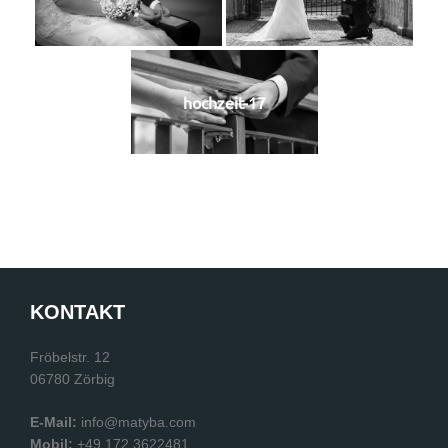
hochzeit-17
KONTAKT
Fröbelstr. 12
06780 Zörbig
E-Mail:
info@matyba.com
Mobil:
+49 172 3622481