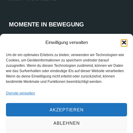
MOMENTE IN BEWEGUNG
Ob auf dem Spielfeld, der Konzertbühne oder dem Parkett
Einwilligung verwalten
einer Firmenfeier – meine Fotografie fängt die Energie des
Augenblicks ein. Als Spezialist für dynamische Reportagen
Um dir ein optimales Erlebnis zu bieten, verwenden wir Technologien wie
begleite ich Sie dort, wo Emotionen und Höchstleistungen
Cookies, um Geräteinformationen zu speichern und/oder darauf
aufeinandertreffen.
zuzugreifen. Wenn du diesen Technologien zustimmst, können wir Daten
wie das Surfverhalten oder eindeutige IDs auf dieser Website verarbeiten.
Wenn du deine Einwilligung nicht erteilst oder zurückziehst, können
bestimmte Merkmale und Funktionen beeinträchtigt werden.
Impressum
Datenschutzerklärung
Dienste verwalten
Cookie Richtlinien
AKZEPTIEREN
ABLEHNEN
Copyright © 2026 Stefan Matyba - Eventfotograf und